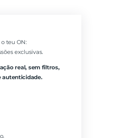
 o teu ON:
ssões exclusivas.
ção real, sem filtros,
 autenticidade.
o.