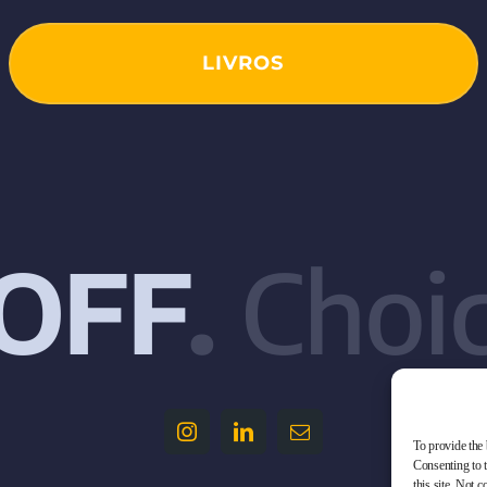
LIVROS
OFF
.
Choic
To provide the 
Consenting to 
this site. Not 