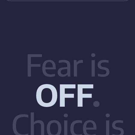
Fear is
OFF
.
Choice is