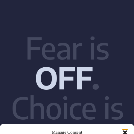
Fear is
OFF
.
Choice is
Manage Consent